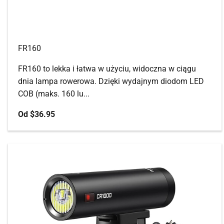
FR160
FR160 to lekka i łatwa w użyciu, widoczna w ciągu
dnia lampa rowerowa. Dzięki wydajnym diodom LED
COB (maks. 160 lu...
Cena promocyjna
Od
$36.95