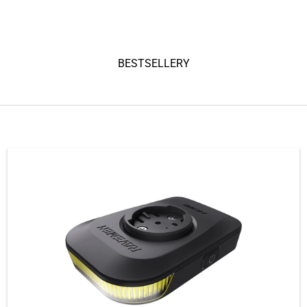
WYSZUKIWARKA ROWERÓW
Dzwonki rowerowe
OKULARY RO
I ROWEROWE
UCHWYT NA TELEFON ROWEROWY
ODKRYĆ
P
BESTSELLERY