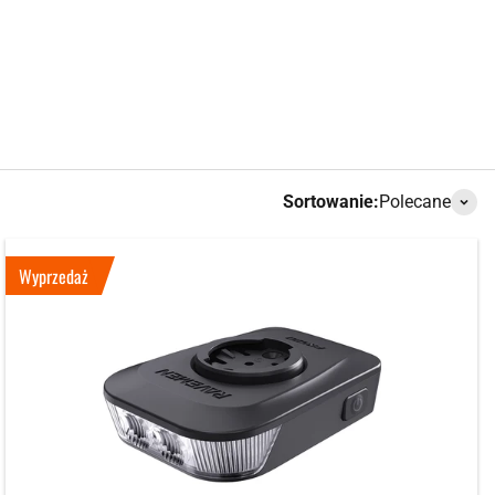
WEROWE
POMPKI ROWEROWE
Szukaj
Zaloguj s
Koszy
OMOC
Sortowanie:
Polecane
Wyprzedaż