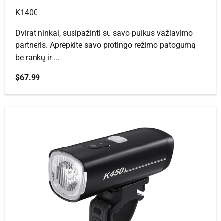
K1400
Dviratininkai, susipažinti su savo puikus važiavimo
partneris. Aprėpkite savo protingo režimo patogumą
be rankų ir ...
Pardavimo kaina
$67.99