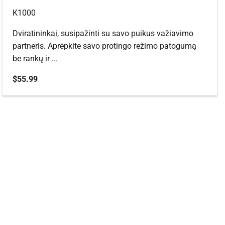
K1000
Dviratininkai, susipažinti su savo puikus važiavimo
partneris. Aprėpkite savo protingo režimo patogumą
be rankų ir ...
Pardavimo kaina
$55.99