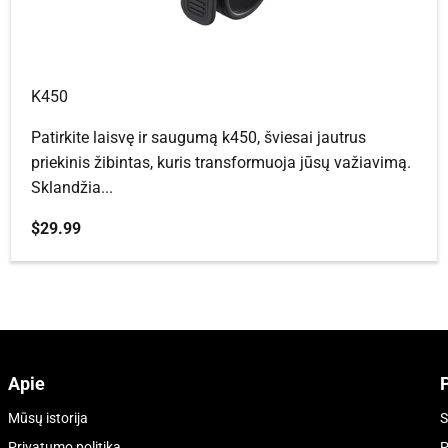
K450
Patirkite laisvę ir saugumą k450, šviesai jautrus
priekinis žibintas, kuris transformuoja jūsų važiavimą.
Sklandžia...
Pardavimo kaina
$29.99
Apie
Mūsų istorija
S
Privatumo politika
P