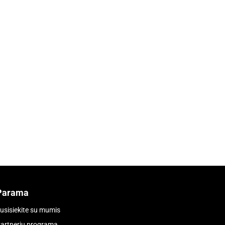
Parama
usisiekite su mumis
artnerių programa