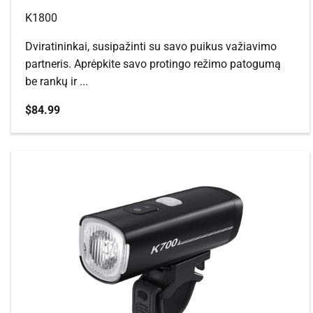
K1800
Dviratininkai, susipažinti su savo puikus važiavimo
partneris. Aprėpkite savo protingo režimo patogumą
be rankų ir ...
Pardavimo kaina
$84.99