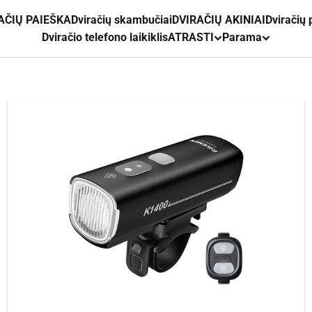
AČIŲ PAIEŠKA
Dviračių skambučiai
DVIRAČIŲ AKINIAI
Dviračių
Dviračio telefono laikiklis
ATRASTI
Parama