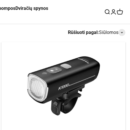
 pompos
Dviračių spynos
Paieška
Prisijungt
Krepše
Rūšiuoti pagal:
Siūlomos