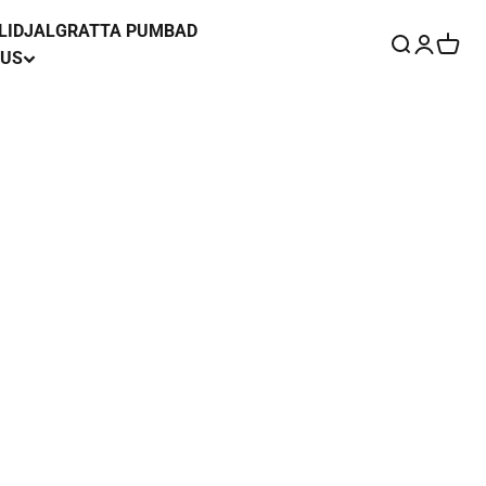
LID
JALGRATTA PUMBAD
Otsing
Logi siss
Käru
TUS